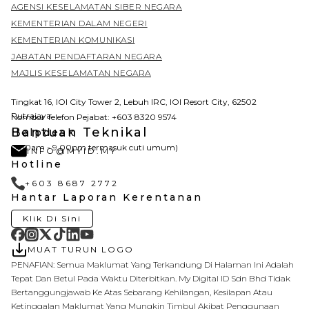
AGENSI KESELAMATAN SIBER NEGARA
KEMENTERIAN DALAM NEGERI
KEMENTERIAN KOMUNIKASI
JABATAN PENDAFTARAN NEGARA
MAJLIS KESELAMATAN NEGARA
Tingkat 16, IOI City Tower 2, Lebuh IRC, IOI Resort City, 62502
Putrajaya
Nombor Telefon Pejabat: +603 8320 9574
Bantuan Teknikal
Helpdesk
(7.30am - 9.00pm termasuk cuti umum)
INFO@MYID.MY
Hotline
+603 8687 2772
Hantar Laporan Kerentanan
Klik Di Sini
MUAT TURUN LOGO
PENAFIAN: Semua Maklumat Yang Terkandung Di Halaman Ini Adalah
Tepat Dan Betul Pada Waktu Diterbitkan. My Digital ID Sdn Bhd Tidak
Bertanggungjawab Ke Atas Sebarang Kehilangan, Kesilapan Atau
Ketinggalan Maklumat Yang Mungkin Timbul Akibat Penggunaan